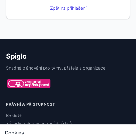
Zpět na přihlášení
Spiglo
Snadné plánování pro týmy, přátele a organizace.
PRÁVNÍ A PŘÍSTUPNOST
Kontakt
Zásady ochrany osobních údajů
Podmínky používání
Cookies