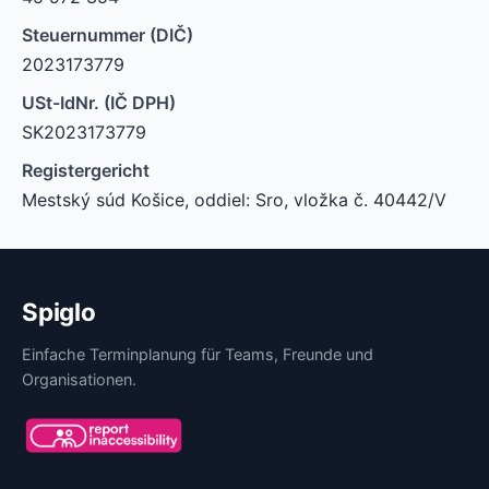
Steuernummer (DIČ)
2023173779
USt-IdNr. (IČ DPH)
SK2023173779
Registergericht
Mestský súd Košice, oddiel: Sro, vložka č. 40442/V
Spiglo
Einfache Terminplanung für Teams, Freunde und
Organisationen.