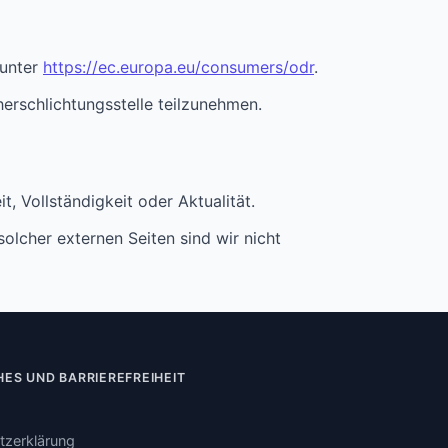
 unter
https://ec.europa.eu/consumers/odr
.
herschlichtungsstelle teilzunehmen.
t, Vollständigkeit oder Aktualität.
solcher externen Seiten sind wir nicht
HES UND BARRIEREFREIHEIT
tzerklärung