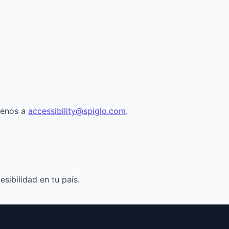
íbenos a
accessibility@spiglo.com
.
sibilidad en tu país.