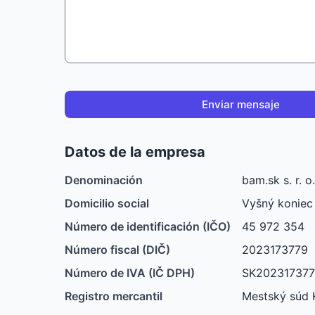
Enviar mensaje
Datos de la empresa
Denominación
bam.sk s. r. o.
Domicilio social
Vyšný koniec 
Número de identificación (IČO)
45 972 354
Número fiscal (DIČ)
2023173779
Número de IVA (IČ DPH)
SK20231737
Registro mercantil
Mestský súd K