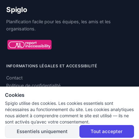
Spiglo
Planification facile pour les équipes, les amis et les
organisations.
INFORMATIONS LÉGALES ET ACCESSIBILITÉ
Contact
Politique de confidentialité
Conditions d'utilisation
Cookies
Mentions légales
Spiglo utilise des cookies. Les cookies essentiels sont
Déclaration d’accessibilité
nécessaires au fonctionnement du site. Les cookies analytiques
nous aident à comprendre comment le site est utilisé — ils ne
Paramètres des cookies
sont activés qu’avec votre consentement.
Essentiels uniquement
Tout accepter
© 2026 Spiglo. Tous droits réservés.