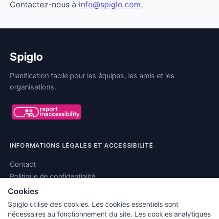
Contactez-nous à
info@spiglo.com
.
Spiglo
Planification facile pour les équipes, les amis et les
organisations.
INFORMATIONS LÉGALES ET ACCESSIBILITÉ
Contact
Politique de confidentialité
Conditions d'utilisation
Cookies
Mentions légales
Spiglo utilise des cookies. Les cookies essentiels sont
Déclaration d’accessibilité
nécessaires au fonctionnement du site. Les cookies analytiques