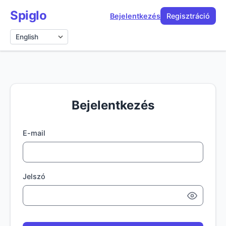
Spiglo
Bejelentkezés
Regisztráció
Nyelv
Bejelentkezés
E-mail
Jelszó