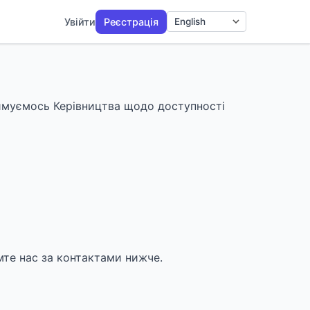
Увійти
Реєстрація
Мова
римуємось Керівництва щодо доступності
омте нас за контактами нижче.