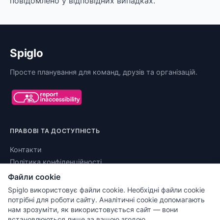
повідомлено у відповідних випадках.
Spiglo
Просте планування для команд, друзів та організацій.
ПРАВОВІ ТА ДОСТУПНІСТЬ
Контакти
Політика конфіденційності
Умови використання
Файли cookie
Юридична інформація
Spiglo використовує файли cookie. Необхідні файли cookie
Заява про доступність
потрібні для роботи сайту. Аналітичні cookie допомагають
нам зрозуміти, як використовується сайт — вони
Налаштування cookies
встановлюються лише за вашою згодою.