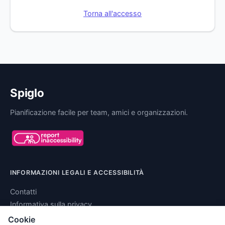
Torna all'accesso
Spiglo
Pianificazione facile per team, amici e organizzazioni.
INFORMAZIONI LEGALI E ACCESSIBILITÀ
Contatti
Informativa sulla privacy
Termini di servizio
Cookie